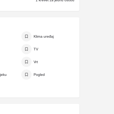
1 krevet za jednu osobu
Klima uređaj
TV
Vrt
ijeku
Pogled