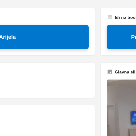
Idi na bo
rijela
P
Glavna sli