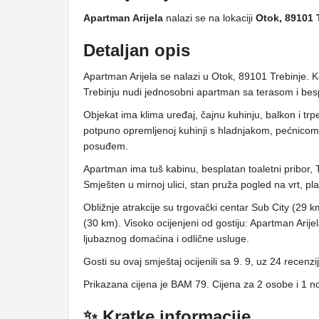
Apartman Arijela
nalazi se na lokaciji
Otok, 89101 
Detaljan opis
Apartman Arijela se nalazi u Otok, 89101 Trebinje. K
Trebinju nudi jednosobni apartman sa terasom i bes
Objekat ima klima uređaj, čajnu kuhinju, balkon i trpe
potpuno opremljenoj kuhinji s hladnjakom, pećnicom
posuđem.
Apartman ima tuš kabinu, besplatan toaletni pribor, T
Smješten u mirnoj ulici, stan pruža pogled na vrt, pla
Obližnje atrakcije su trgovački centar Sub City (29 
(30 km). Visoko ocijenjeni od gostiju: Apartman Arije
ljubaznog domaćina i odlične usluge.
Gosti su ovaj smještaj ocijenili sa 9. 9, uz 24 recenzi
Prikazana cijena je BAM 79. Cijena za 2 osobe i 1 n
✨ Kratke informacije