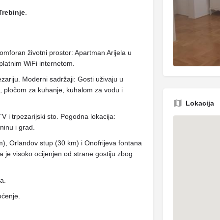
Trebinje
.
omforan životni prostor: Apartman Arijela u
platnim WiFi internetom.
zariju. Moderni sadržaji: Gosti uživaju u
, pločom za kuhanje, kuhalom za vodu i
Lokacija
V i trpezarijski sto. Pogodna lokacija:
ninu i grad.
km), Orlandov stup (30 km) i Onofrijeva fontana
la je visoko ocijenjen od strane gostiju zbog
ja.
oćenje.