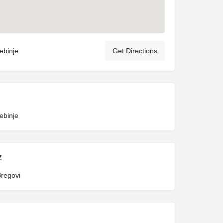
ebinje
Get Directions
ebinje
Z
Bregovi