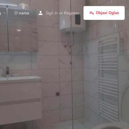
g
O nama
Sign in
or
Register
Objavi Oglas