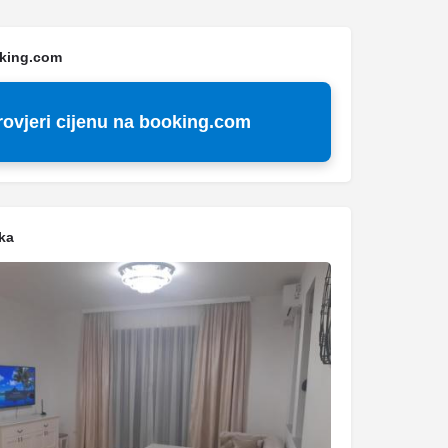
oking.com
rovjeri cijenu na booking.com
ka