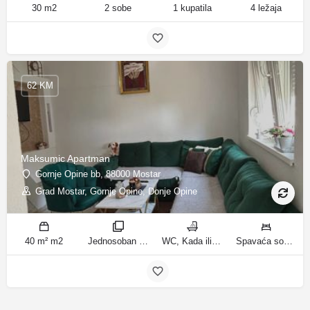
30 m2
2 sobe
1 kupatila
4 ležaja
62 KM
Maksumic Apartman
Gornje Opine bb, 88000 Mostar
Grad Mostar, Gornje Opine, Donje Opine
40 m² m2
Jednosoban stan sobe
WC, Kada ili tuš kupatila
Spavaća soba 1: 1 krevet za jednu osobu | Dnevni boravak: 1 kauč na razvlačenje ležaja