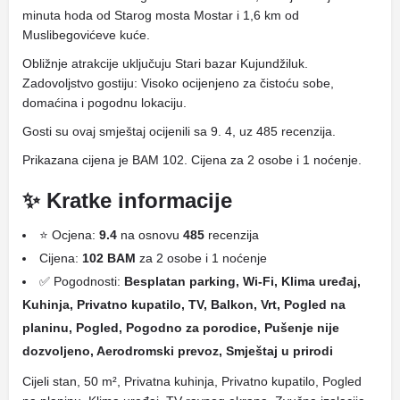
minuta hoda od Starog mosta Mostar i 1,6 km od
Muslibegovićeve kuće.
Obližnje atrakcije uključuju Stari bazar Kujundžiluk.
Zadovoljstvo gostiju: Visoko ocijenjeno za čistoću sobe,
domaćina i pogodnu lokaciju.
Gosti su ovaj smještaj ocijenili sa 9. 4, uz 485 recenzija.
Prikazana cijena je BAM 102. Cijena za 2 osobe i 1 noćenje.
✨ Kratke informacije
⭐ Ocjena:
9.4
na osnovu
485
recenzija
Cijena:
102 BAM
za 2 osobe i 1 noćenje
✅ Pogodnosti:
Besplatan parking, Wi-Fi, Klima uređaj,
Kuhinja, Privatno kupatilo, TV, Balkon, Vrt, Pogled na
planinu, Pogled, Pogodno za porodice, Pušenje nije
dozvoljeno, Aerodromski prevoz, Smještaj u prirodi
Cijeli stan, 50 m², Privatna kuhinja, Privatno kupatilo, Pogled