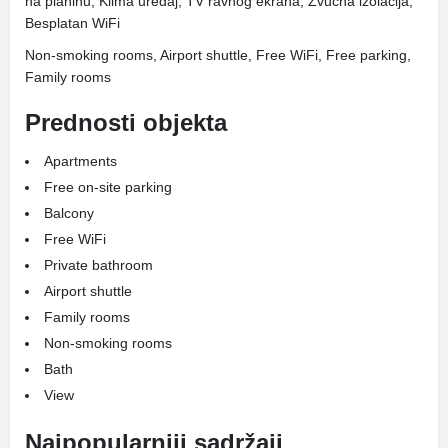
na planinu, Klima uređaj, TV ravnog ekrana, Zvučna izolacija,
Besplatan WiFi
Non-smoking rooms, Airport shuttle, Free WiFi, Free parking,
Family rooms
Prednosti objekta
Apartments
Free on-site parking
Balcony
Free WiFi
Private bathroom
Airport shuttle
Family rooms
Non-smoking rooms
Bath
View
Najpopularniji sadržaji