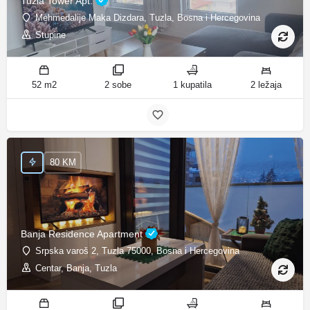
Tuzla Tower Apt.
Mehmedalije Maka Dizdara, Tuzla, Bosna i Hercegovina
Stupine
52 m2
2 sobe
1 kupatila
2 ležaja
80 KM
Banja Residence Apartment
Srpska varoš 2, Tuzla 75000, Bosna i Hercegovina
Centar, Banja, Tuzla