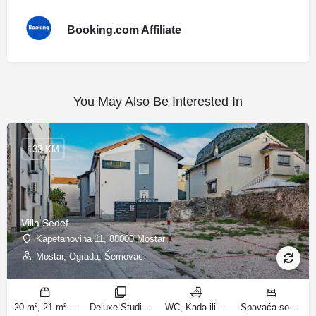
Booking.com Affiliate
You May Also Be Interested In
132 KM
Villa Sedef
Kapetanovina 11, 88000 Mostar
Mostar, Ograda, Šemovac
20 m², 21 m², 31 m², 30 m² m2
Deluxe Studio, Studio sa balkonom, Apartman, Deluxe jednosobni apartman, Apartman sa balkonom sobe
WC, Kada ili tuš kupatila
Spavaća soba 1: 1 bračni krevet | Dnevni boravak: 1 kauč na razvlačenje | Spavaća soba 1: 1 francuski bračni krevet ležaja