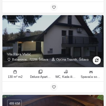
562 KM
Vila Flora Vlašić
Babanovac, 72286 Šišava
Općina Travnik, Šišava
130 m² m2
Deluxe Apartment sobe
WC, Kada ili tuš kupatila
Spavaća soba 1: 1 francuski bračni krevet | Spavaća soba 2: 1 francuski bračni krevet | Spavaća soba 3: 1 krevet za jednu osobu | Spavaća soba 4: 1 krevet za jednu osobu | Spavaća soba 5: 1 krevet na kat | Spavaća soba 6: 2 kreveta za jednu osobu | Dnevni boravak: 1 kauč na razvlačenje ležaja
489 KM