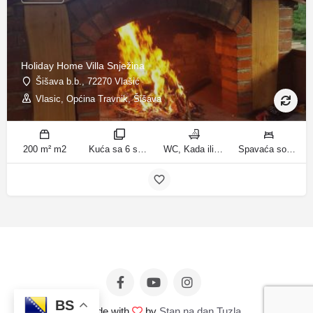
Holiday Home Villa Snježina
Šišava b.b., 72270 Vlašić
Vlasic, Općina Travnik, Šišava
200 m² m2
Kuća sa 6 spavaćih soba sobe
WC, Kada ili tuš kupatila
Spavaća soba 1: 1 krevet za jednu osobu | Spavaća soba 2: 1 krevet za jednu osobu | Spavaća soba 3: 1 francuski bračni krevet | Spavaća soba 4: 2 kreveta za jednu osobu | Dnevni boravak: 1 kauč na razvlačenje ležaja
BS
© Made with
by
Stan na dan Tuzla