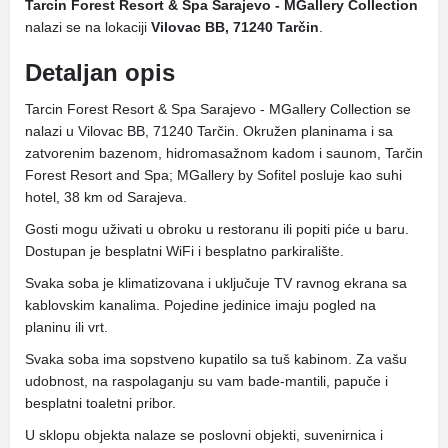
Tarcin Forest Resort & Spa Sarajevo - MGallery Collection
nalazi se na lokaciji
Vilovac BB, 71240 Tarčin
.
Detaljan opis
Tarcin Forest Resort & Spa Sarajevo - MGallery Collection se
nalazi u Vilovac BB, 71240 Tarčin. Okružen planinama i sa
zatvorenim bazenom, hidromasažnom kadom i saunom, Tarčin
Forest Resort and Spa; MGallery by Sofitel posluje kao suhi
hotel, 38 km od Sarajeva.
Gosti mogu uživati ​​u obroku u restoranu ili popiti piće u baru.
Dostupan je besplatni WiFi i besplatno parkiralište.
Svaka soba je klimatizovana i uključuje TV ravnog ekrana sa
kablovskim kanalima. Pojedine jedinice imaju pogled na
planinu ili vrt.
Svaka soba ima sopstveno kupatilo sa tuš kabinom. Za vašu
udobnost, na raspolaganju su vam bade-mantili, papuče i
besplatni toaletni pribor.
U sklopu objekta nalaze se poslovni objekti, suvenirnica i