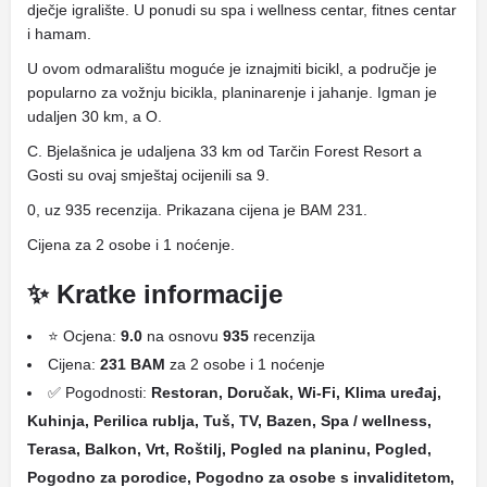
dječje igralište. U ponudi su spa i wellness centar, fitnes centar
i hamam.
U ovom odmaralištu moguće je iznajmiti bicikl, a područje je
popularno za vožnju bicikla, planinarenje i jahanje. Igman je
udaljen 30 km, a O.
C. Bjelašnica je udaljena 33 km od Tarčin Forest Resort a
Gosti su ovaj smještaj ocijenili sa 9.
0, uz 935 recenzija. Prikazana cijena je BAM 231.
Cijena za 2 osobe i 1 noćenje.
✨ Kratke informacije
⭐ Ocjena:
9.0
na osnovu
935
recenzija
Cijena:
231 BAM
za 2 osobe i 1 noćenje
✅ Pogodnosti:
Restoran, Doručak, Wi-Fi, Klima uređaj,
Kuhinja, Perilica rublja, Tuš, TV, Bazen, Spa / wellness,
Terasa, Balkon, Vrt, Roštilj, Pogled na planinu, Pogled,
Pogodno za porodice, Pogodno za osobe s invaliditetom,