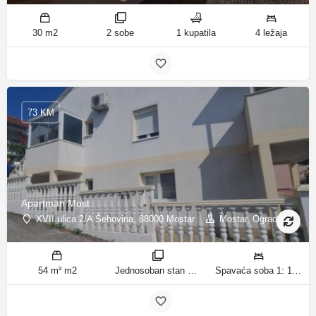
30 m2
2 sobe
1 kupatila
4 ležaja
73 KM
Apartman Most
XVII ulica 2/A Šehovina, 88000 Mostar
Mostar, Ograda
54 m² m2
Jednosoban stan sobe
Spavaća soba 1: 1 bračni krevet | Dnevni boravak: 1 kauč na razvlačenje ležaja