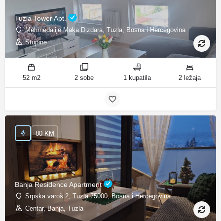
Tuzla Tower Apt.
Mehmedalije Maka Dizdara, Tuzla, Bosna i Hercegovina
Stupine
52 m2
2 sobe
1 kupatila
2 ležaja
80 KM
Banja Residence Apartment
Srpska varoš 2, Tuzla 75000, Bosna i Hercegovina
Centar, Banja, Tuzla