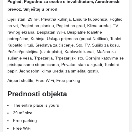
Pogled, Pogodno za osobe s invaliditetom, Aerodromski
prevoz, Smještaj u prirodi
Cijeli stan, 29 m², Privatna kuhinja, Ensuite kupaonica, Pogled
na vrt, Pogled na planinu, Pogled na grad, Klima uređaj, TV
ravnog ekrana, Besplatan WiFi, Besplatne toaletne
potrepštine, Kuhinja, Usluga prijenosa (poput Netflixa), Toalet,
Kupatilo ili tuš, Sredstva za čišćenje, Sto, TV, Sušilo za kosu,
Peškiri/posteljina (uz doplatu), Kablovski kanali, Mašina za
sušenje veša, Trpezarija, Trpezarijski sto, Gornjim katovima se
pristupa samo stepenicama, Privatan stan u zgradi, Toaletni
papir, Jednosobni klima uređaj za smještaj gostiju
Airport shuttle, Free WiFi, Free parking
Prednosti objekta
The entire place is yours
29 m² size
Free parking
Free WiFi