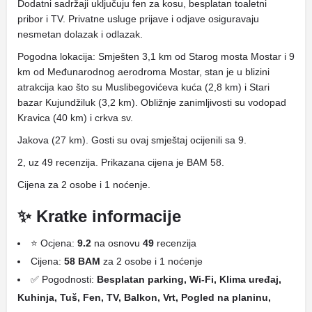
Dodatni sadržaji uključuju fen za kosu, besplatan toaletni
pribor i TV. Privatne usluge prijave i odjave osiguravaju
nesmetan dolazak i odlazak.
Pogodna lokacija: Smješten 3,1 km od Starog mosta Mostar i 9
km od Međunarodnog aerodroma Mostar, stan je u blizini
atrakcija kao što su Muslibegovićeva kuća (2,8 km) i Stari
bazar Kujundžiluk (3,2 km). Obližnje zanimljivosti su vodopad
Kravica (40 km) i crkva sv.
Jakova (27 km). Gosti su ovaj smještaj ocijenili sa 9.
2, uz 49 recenzija. Prikazana cijena je BAM 58.
Cijena za 2 osobe i 1 noćenje.
✨ Kratke informacije
⭐ Ocjena:
9.2
na osnovu
49
recenzija
Cijena:
58 BAM
za 2 osobe i 1 noćenje
✅ Pogodnosti:
Besplatan parking, Wi-Fi, Klima uređaj,
Kuhinja, Tuš, Fen, TV, Balkon, Vrt, Pogled na planinu,