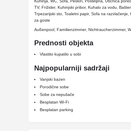
Kuhinja, WC, Sofa, Peškiri, Posteljina, Utičnica pored
TV, Frižider, Kuhinjski pribor, Kuhalo za vodu, Bašt
Trpezarijski sto, Toaletni papir, Sofa na razvlačenje
za goste
Außenpool, Familienzimmer, Nichtraucherzimmer, WLA
Prednosti objekta
Vlastito kupatilo u sobi
Najpopularniji sadržaji
Vanjski bazen
Porodične sobe
Sobe za nepušače
Besplatan Wi-Fi
Besplatan parking