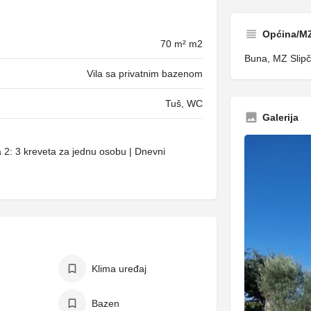
Općina/M
70 m² m2
Buna, MZ Slipčić
Vila sa privatnim bazenom
Tuš, WC
Galerija
2: 3 kreveta za jednu osobu | Dnevni
Klima uređaj
Bazen