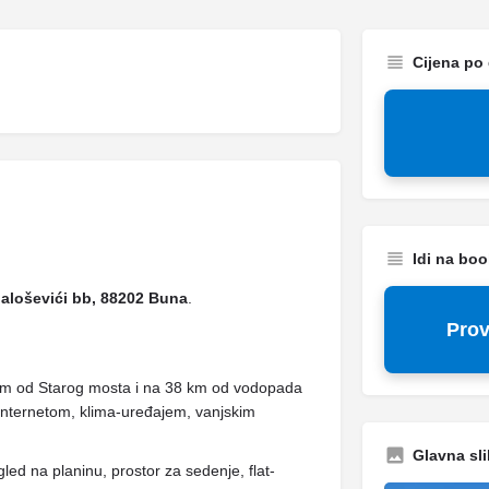
Cijena po
Idi na bo
aloševići bb, 88202 Buna
.
Prov
5 km od Starog mosta i na 38 km od vodopada
 internetom, klima-uređajem, vanjskim
Glavna sli
led na planinu, prostor za sedenje, flat-