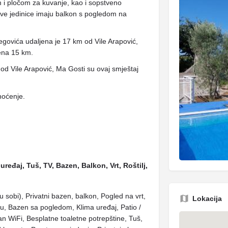
 i pločom za kuvanje, kao i sopstveno
Sve jedinice imaju balkon s pogledom na
begovića udaljena je 17 km od Vile Arapović,
jena 15 km.
od Vile Arapović, Ma Gosti su ovaj smještaj
noćenje.
uređaj, Tuš, TV, Bazen, Balkon, Vrt, Roštilj,
 (u sobi), Privatni bazen, balkon, Pogled na vrt,
Lokacija
u, Bazen sa pogledom, Klima uređaj, Patio /
n WiFi, Besplatne toaletne potrepštine, Tuš,