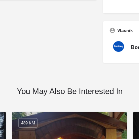
Vlasnik
Boo
You May Also Be Interested In
489 KM