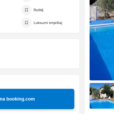
Roštilj
Luksuzni smještaj
 na booking.com