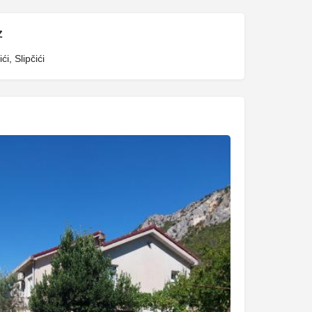
Z
i, Slipčići