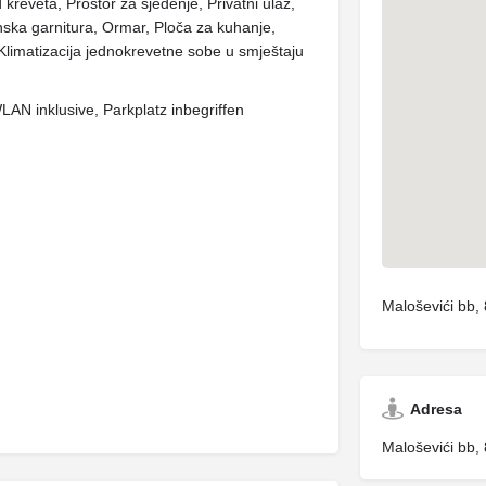
 kreveta, Prostor za sjedenje, Privatni ulaz,
enska garnitura, Ormar, Ploča za kuhanje,
, Klimatizacija jednokrevetne sobe u smještaju
N inklusive, Parkplatz inbegriffen
Maloševići bb,
Adresa
Maloševići bb,