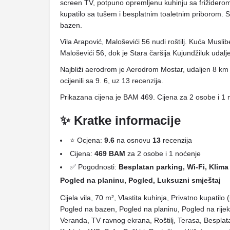
screen TV, potpuno opremljenu kuhinju sa frižiderom
kupatilo sa tušem i besplatnim toaletnim priborom. 
bazen.
Vila Arapović, Maloševići 56 nudi roštilj. Kuća Musli
Maloševići 56, dok je Stara čaršija Kujundžiluk udal
Najbliži aerodrom je Aerodrom Mostar, udaljen 8 km 
ocijenili sa 9. 6, uz 13 recenzija.
Prikazana cijena je BAM 469. Cijena za 2 osobe i 1 
✨ Kratke informacije
⭐ Ocjena:
9.6
na osnovu
13
recenzija
Cijena:
469 BAM
za 2 osobe i 1 noćenje
✅ Pogodnosti:
Besplatan parking, Wi-Fi, Klima 
Pogled na planinu, Pogled, Luksuzni smještaj
Cijela vila, 70 m², Vlastita kuhinja, Privatno kupatilo
Pogled na bazen, Pogled na planinu, Pogled na rijek
Veranda, TV ravnog ekrana, Roštilj, Terasa, Besplata