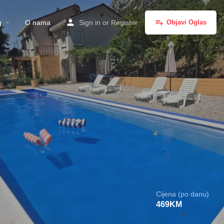
g
O nama
Sign in
or
Register
Objavi Oglas
Cijena (po danu)
469
KM