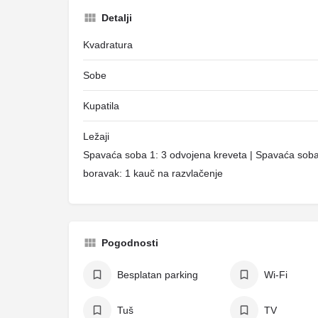
Detalji
Kvadratura
Sobe
Kupatila
Ležaji
Spavaća soba 1: 3 odvojena kreveta | Spavaća soba 
boravak: 1 kauč na razvlačenje
Pogodnosti
Besplatan parking
Wi-Fi
Tuš
TV