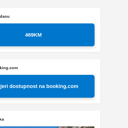
 danu
469KM
oking.com
jeri dostupnost na booking.com
ka