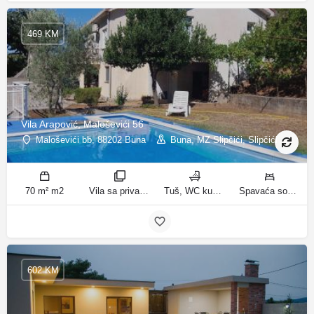
469 KM
Vila Arapović, Maloševići 56
Maloševići bb, 88202 Buna
Buna, MZ Slipčići, Slipčići
70 m² m2
Vila sa privatnim bazenom sobe
Tuš, WC kupatila
Spavaća soba 1: 3 odvojena kreveta | Spavaća soba 2: 3 kreveta za jednu osobu | Dnevni boravak: 1 kauč na razvlačenje ležaja
602 KM