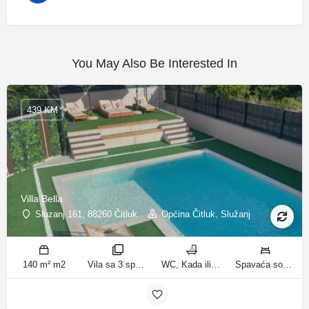
You May Also Be Interested In
439 KM
Villa Bella
Sluzanj 161, 88260 Čitluk
Općina Čitluk, Služanj
140 m² m2
Vila sa 3 spavaće sobe sobe
WC, Kada ili tuš kupatila
Spavaća soba 1: 1 bračni krevet | Spavaća soba 2: 2 kreveta za jednu osobu | Spavaća soba 3: 2 kreveta za jednu osobu | Dnevni boravak: 1 kauč na razvlačenje ležaja