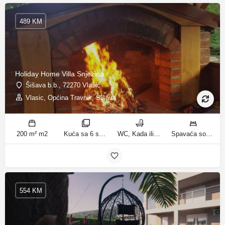
489 KM
Holiday Home Villa Snježina
Šišava b.b., 72270 Vlašić
Vlasic, Općina Travnik, Šišava
200 m² m2
Kuća sa 6 spavaćih soba sobe
WC, Kada ili tuš kupatila
Spavaća soba 1: 1 krevet za jednu osobu | Spavaća soba 2: 1 krevet za jednu osobu | Spavaća soba 3: 1 francuski bračni krevet | Spavaća soba 4: 2 kreveta za jednu osobu | Dnevni boravak: 1 kauč na razvlačenje ležaja
554 KM