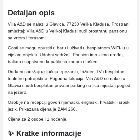
Detaljan opis
Villa A&D se nalazi u Glavica, 77230 Velika Kladuša. Prostrani
smještaj: Villa A&D u Velikoj Kladuši nudi prostranu pansionu
sa vrtom i terasom.
Gosti se mogu opustiti u baru i uživati ​​u besplatnom WiFi-ju u
cijelom objektu. Udobni sadržaji: Pansion ima klima uređaj,
balkon i sopstveno kupatilo sa kadom i tušem.
Dodatni sadržaji uključuju trpezariju, frižider, TV i besplatne
toaletne potrepštine. Pogodna lokacija: Vila A&D se nalazi u
Glavici i nudi besplatan privatni parking na licu mjesta i pogled
na jezero.
Osoblje na recepciji govori njemački, engleski, hrvatski i srpski
jezik. Prikazana cijena je BAM 266.
Cijena za 2 osobe i 1 noćenje.
✨ Kratke informacije