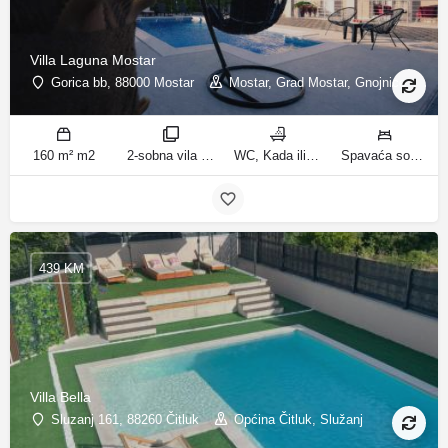
Villa Laguna Mostar
Gorica bb, 88000 Mostar
Mostar, Grad Mostar, Gnojnice
160 m² m2
2-sobna vila sobe
WC, Kada ili tuš kupatila
Spavaća soba 1: 1 bračni krevet | Spavaća soba 2: 3 kreveta za jednu osobu | Dnevni boravak: 1 kauč na razvlačenje ležaja
439 KM
Villa Bella
Sluzanj 161, 88260 Čitluk
Općina Čitluk, Služanj