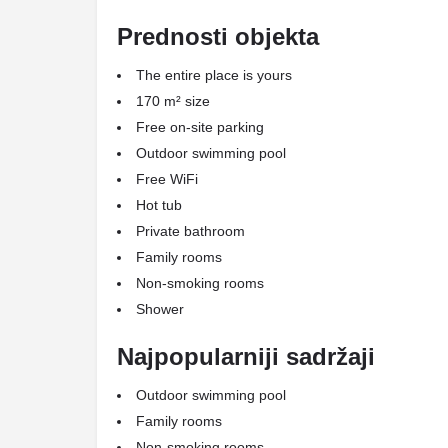
Prednosti objekta
The entire place is yours
170 m² size
Free on-site parking
Outdoor swimming pool
Free WiFi
Hot tub
Private bathroom
Family rooms
Non-smoking rooms
Shower
Najpopularniji sadržaji
Outdoor swimming pool
Family rooms
Non-smoking rooms