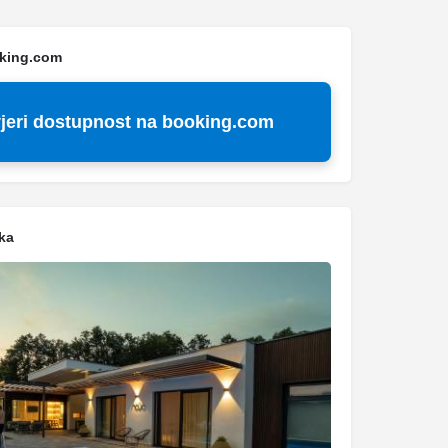
oking.com
jeri dostupnost na booking.com
ka