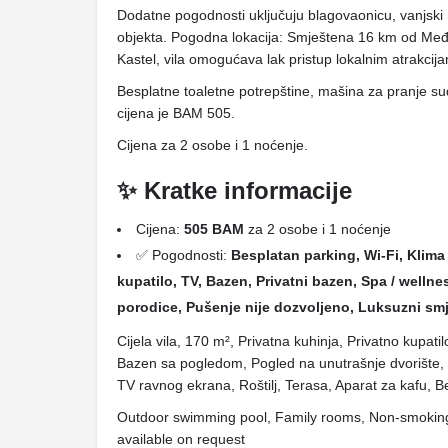
Dodatne pogodnosti uključuju blagovaonicu, vanjski n
objekta. Pogodna lokacija: Smještena 16 km od Me
Kastel, vila omogućava lak pristup lokalnim atrakcij
Besplatne toaletne potrepštine, mašina za pranje s
cijena je BAM 505.
Cijena za 2 osobe i 1 noćenje.
✨ Kratke informacije
Cijena:
505 BAM
za 2 osobe i 1 noćenje
✅ Pogodnosti:
Besplatan parking, Wi-Fi, Klima 
kupatilo, TV, Bazen, Privatni bazen, Spa / wellne
porodice, Pušenje nije dozvoljeno, Luksuzni smj
Cijela vila, 170 m², Privatna kuhinja, Privatno kupati
Bazen sa pogledom, Pogled na unutrašnje dvorište, 
TV ravnog ekrana, Roštilj, Terasa, Aparat za kafu, B
Outdoor swimming pool, Family rooms, Non-smoking 
available on request