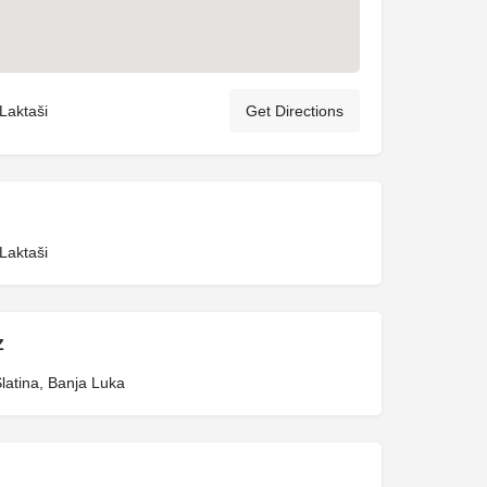
Laktaši
Get Directions
Laktaši
Z
latina, Banja Luka