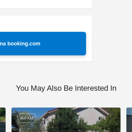
 na booking.com
You May Also Be Interested In
469 KM