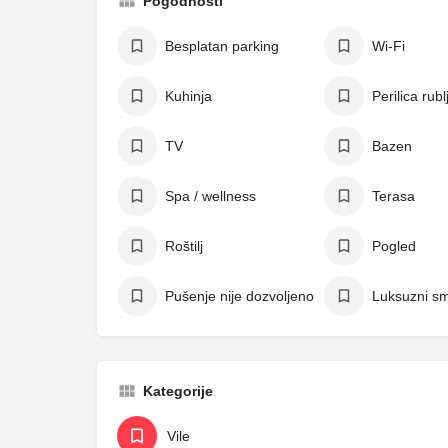
Pogodnosti
Besplatan parking
Wi-Fi
Kuhinja
Perilica rubl
TV
Bazen
Spa / wellness
Terasa
Roštilj
Pogled
Pušenje nije dozvoljeno
Luksuzni sm
Kategorije
Vile