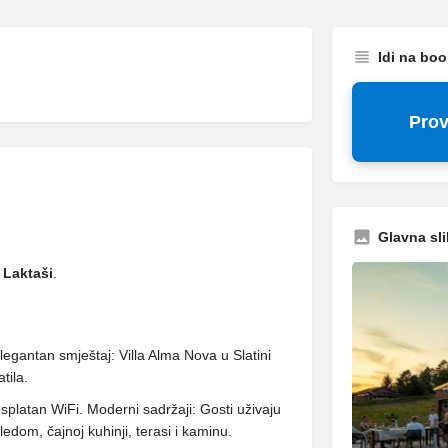
Idi na bo
Prov
Glavna sli
 Laktaši
.
legantan smještaj: Villa Alma Nova u Slatini
tila.
splatan WiFi. Moderni sadržaji: Gosti uživaju
dom, čajnoj kuhinji, terasi i kaminu.