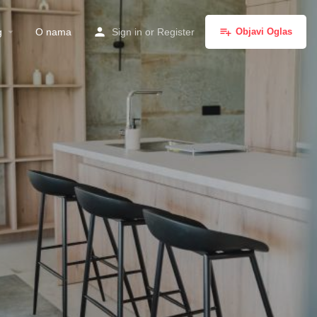
g
O nama
Sign in
or
Register
Objavi Oglas