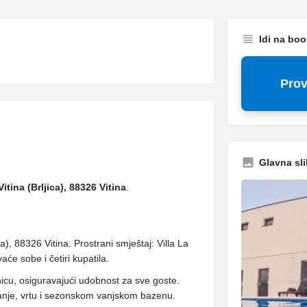
Idi na bo
Prov
Glavna sli
itina (Brljica), 88326 Vitina
.
ca), 88326 Vitina. Prostrani smještaj: Villa La
će sobe i četiri kupatila.
icu, osiguravajući udobnost za sve goste.
nčanje, vrtu i sezonskom vanjskom bazenu.