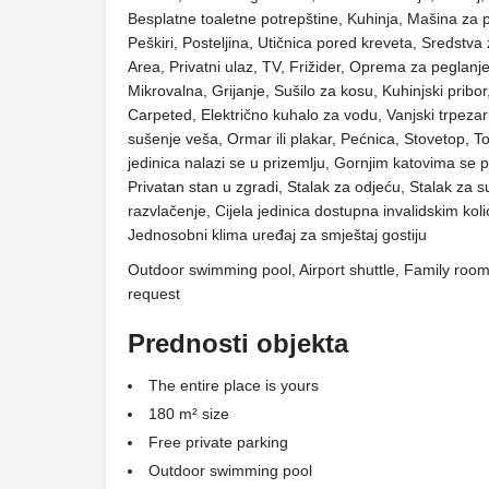
Besplatne toaletne potrepštine, Kuhinja, Mašina za pra
Peškiri, Posteljina, Utičnica pored kreveta, Sredstv
Area, Privatni ulaz, TV, Frižider, Oprema za peglanje, 
Mikrovalna, Grijanje, Sušilo za kosu, Kuhinjski pribor
Carpeted, Električno kuhalo za vodu, Vanjski trpezari
sušenje veša, Ormar ili plakar, Pećnica, Stovetop, Tos
jedinica nalazi se u prizemlju, Gornjim katovima se
Privatan stan u zgradi, Stalak za odjeću, Stalak za s
razvlačenje, Cijela jedinica dostupna invalidskim kol
Jednosobni klima uređaj za smještaj gostiju
Outdoor swimming pool, Airport shuttle, Family room
request
Prednosti objekta
The entire place is yours
180 m² size
Free private parking
Outdoor swimming pool