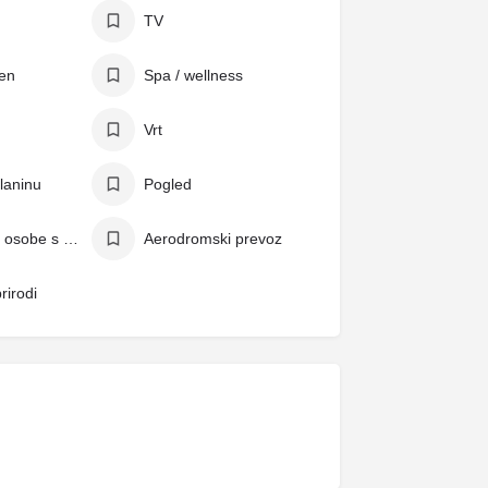
TV
zen
Spa / wellness
Vrt
laninu
Pogled
Pogodno za osobe s invaliditetom
Aerodromski prevoz
rirodi