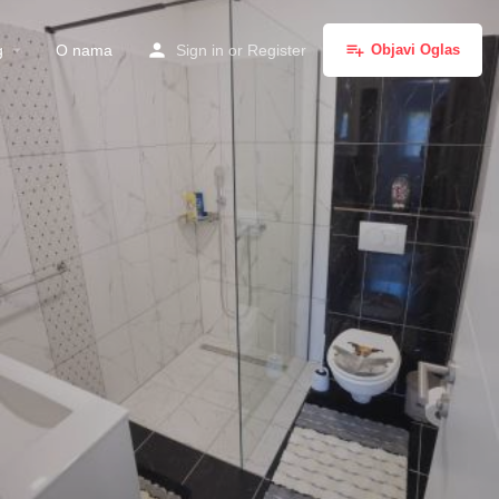
g
O nama
Sign in
or
Register
Objavi Oglas