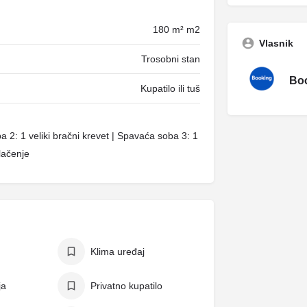
180 m² m2
Vlasnik
Trosobni stan
Boo
Kupatilo ili tuš
a 2: 1 veliki bračni krevet | Spavaća soba 3: 1
lačenje
Klima uređaj
ja
Privatno kupatilo