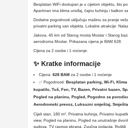
Besplatan WiFi dostupan je u cijelom objektu, što po
Apartman ima klima uređaj, čajnu kuhinju i balkon s
Dodatne pogodnosti uključuju mašinu za pranje veša
privatni parking van objekta. Lokalne atrakcije: Nal
Jakova, 45 km od Starog mosta Mostar i Starog ba
aerodroma Mostar. Prikazana cijena je BAM 628.
Cijena za 2 osobe i 1 noćenje.
✨ Kratke informacije
Cijena:
628 BAM
za 2 osobe i 1 noćenje
✅ Pogodnosti:
Besplatan parking, Wi-Fi, Klima 
kupatilo, Tuš, Fen, TV, Bazen, Privatni bazen, Spa
Pogled na planinu, Pogled, Pogodno za porodice
Aerodromski prevoz, Luksuzni smještaj, Smještaj
Cijeli stan, 180 m², Privatna kuhinja, Privatno kupati
view, Pogled na planinu, Pogled na unutrašnje dvoriš
sudova, TV ravnog ekrana, Zvučna izolacija, Roštilj,