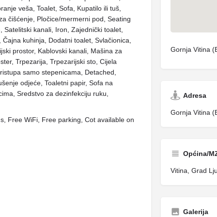
nje veša, Toalet, Sofa, Kupatilo ili tuš,
a za čišćenje, Pločice/mermerni pod, Seating
Satelitski kanali, Iron, Zajednički toalet,
, Čajna kuhinja, Dodatni toalet, Svlačionica,
Gornja Vitina (B
jski prostor, Kablovski kanali, Mašina za
ter, Trpezarija, Trpezarijski sto, Cijela
 pristupa samo stepenicama, Detached,
ušenje odjeće, Toaletni papir, Sofa na
icima, Sredstvo za dezinfekciju ruku,
Adresa
Gornja Vitina (B
s, Free WiFi, Free parking, Cot available on
Općina/M
Vitina, Grad Lj
Galerija